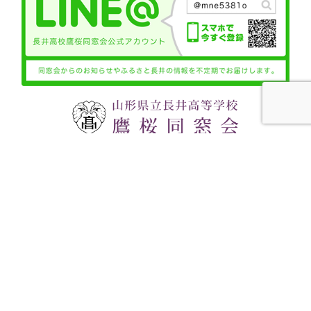
〒993-0015 山形県長井市四ツ谷二丁目5番1号 鷹桜
会館内
TEL:0238-88-7272
FAX:0238-88-9889
E-mail:jimukyoku@youou.jp